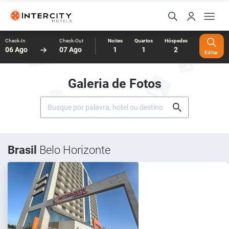
Check-In
Check-Out
Noites
Quartos
Hóspedes
06 Ago
07 Ago
1
1
2
Editar
Galeria de Fotos
Brasil
Belo Horizonte