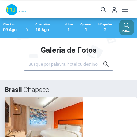
Check-In
Check-Out
Noites
Quartos
Hóspedes
09 Ago
10 Ago
1
1
2
Editar
Galeria de Fotos
Brasil
Chapeco