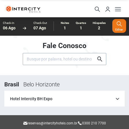
Check-In
Check-Out
Noites
Quartos
Hóspedes
06 Ago
07 Ago
1
1
2
Editar
Fale Conosco
Brasil
Belo Horizonte
Hotel Intercity BH Expo
reservas@intercityhoteis.com.br
0300 210 7700