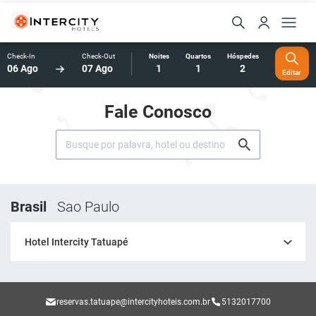
Check-In
Check-Out
Noites
Quartos
Hóspedes
06 Ago
07 Ago
1
1
2
Editar
Fale Conosco
Brasil
Sao Paulo
Hotel Intercity Tatuapé
reservas.tatuape@intercityhoteis.com.br
5132017700