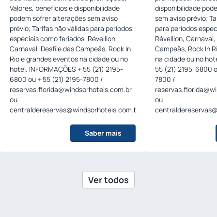
Valores, benefícios e disponibilidade
disponibilidade pod
podem sofrer alterações sem aviso
sem aviso prévio; Ta
prévio; Tarifas não válidas para períodos
para períodos espec
especiais como feriados, Réveillon,
Réveillon, Carnaval,
Carnaval, Desfile das Campeãs, Rock In
Campeãs, Rock In R
Rio e grandes eventos na cidade ou no
na cidade ou no hotel. INFORMAÇÕE
hotel. INFORMAÇÕES + 55 (21) 2195-
55 (21) 2195-6800 o
6800 ou + 55 (21) 2195-7800 /
7800 /
reservas.florida@windsorhoteis.com.br
reservas.florida@w
ou
ou
centraldereservas@windsorhoteis.com.br
.
centraldereservas@
Saber mais
Ver todos