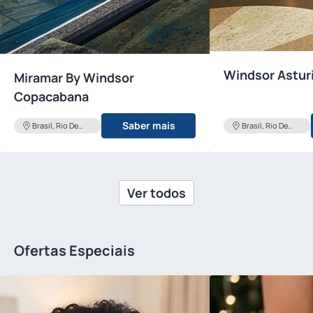
Windsor Astur
Miramar By Windsor
Copacabana
Saber mais
Brasil, Rio De
Brasil, Rio De
Janeiro
Janeiro
Ver todos
Ofertas Especiais