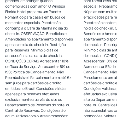
grandes lembranças quando
para tornar essa no
comemoradas com amor. O Windsor
especial. Preparam
Florida Hotel preparou um Pacote
Núpcias com muitos
Romântico para casais em busca de
e facilidades para re
momentos especiais. Pacote não
Pacote não contemp
contempla o Café da Manhã no dia do
no dia do check in. OBSERVAÇÃO:
check in. OBSERVAÇÃO: Benefícios e
Benefícios e Ameni
Amenidades no apartamento disponíveis
apartamento disponí
apenas no dia do check in. Restrição
do check in. Restrição para Reservas:
para Reservas: Mínimo 3 dias de
Mínimo 3 dias de an
antecedência da data de check in.
de check in. CONDIÇÕES GERAIS
CONDIÇÕES GERAIS Acrescentar 10%
Acrescentar 10% de
de Taxa de Serviço; Acrescentar 5% de
Acrescentar 5% de I
ISS; Política de Cancelamento: Não
Cancelamento: Não
Reembolsável; Parcelamento em até 6x
Parcelamento em at
sem juros para cartões de crédito
cartões de crédito e
emitidos no Brasil; Condições válidas
Condições válidas a
apenas para reservas efetuadas
efetuadas exclusiv
exclusivamente através do site ou
site ou Departamen
Departamento de Reservas do hotel ou
hotel ou Central de
Central de Reservas; Condições não
não acumulativas c
acumulativas com outras promoções;
promoções; Valores,