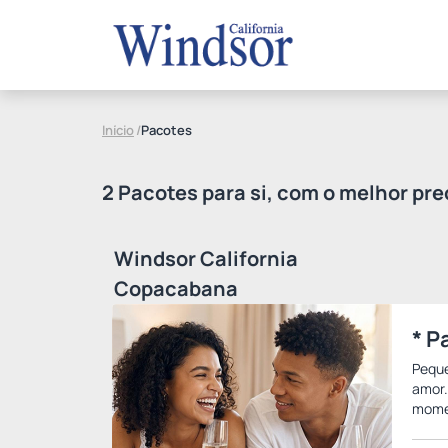
Início
/
Pacotes
2 Pacotes para si, com o melhor pre
Windsor California
Copacabana
* P
Pequ
amor.
momen