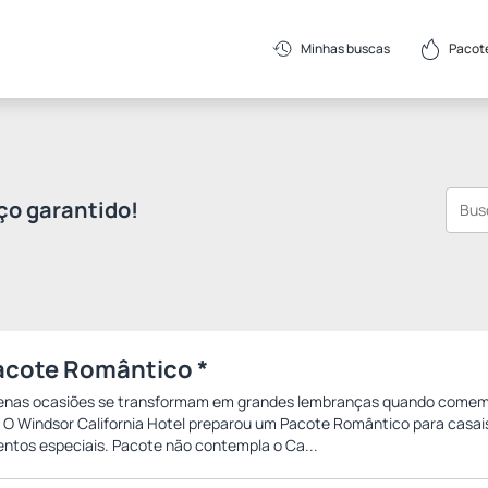
Pacot
Minhas buscas
ço garantido!
acote Romântico *
enas ocasiões se transformam em grandes lembranças quando come
 O Windsor California Hotel preparou um Pacote Romântico para casa
tos especiais. Pacote não contempla o Ca...