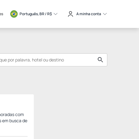
es
Português, BR / 
R$
A minha conta
moradas com
is em busca de