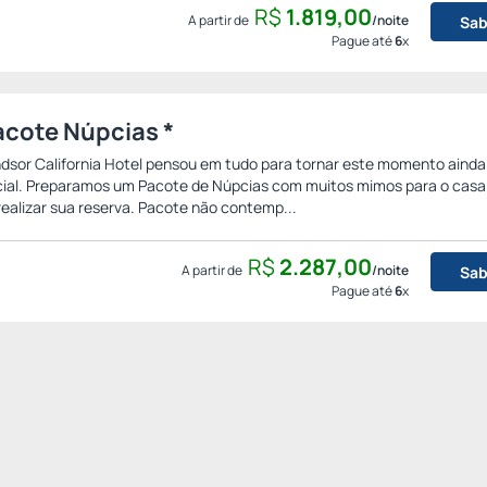
R$
1.819,
00
A partir de
/noite
Sab
Pague até
6
x
acote Núpcias *
dsor California Hotel pensou em tudo para tornar este momento ainda
ial. Preparamos um Pacote de Núpcias com muitos mimos para o casal 
realizar sua reserva. Pacote não contemp...
R$
2.287,
00
A partir de
/noite
Sab
Pague até
6
x