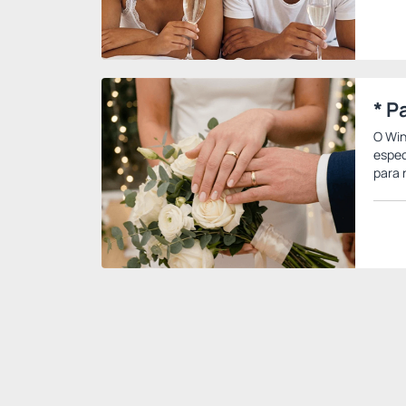
* P
O Win
espec
para 