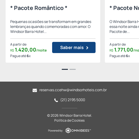
* Pacote Romântico *
* Pacote N
Pequenas ocasiões se transformam em grandes
O Windsor Barra 
lembranças quando comemoradas com amor. O
essa noite ainda
Windsor Barra Hotel...
Pacote de...
A partir de
A partir de
Saber mais
1.420,
00
1.771,
00
/noite
/no
R$
R$
Pague até
6
x
Pague até
6
x
reservas.ccehw@windsorhoteis.com.br
(21) 2195 5000
© 2026 Windsor Barra Hotel.
Política de Cookies
Powered by