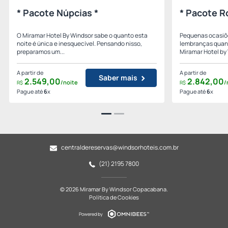
* Pacote Núpcias *
* Pacote R
O Miramar Hotel By Windsor sabe o quanto esta
Pequenas ocasiõ
noite é única e inesquecível. Pensando nisso,
lembranças quan
preparamos um...
Miramar Hotel by 
A partir de
A partir de
Saber mais
2.549,
00
2.842,
00
/noite
/
R$
R$
Pague até
6
x
Pague até
6
x
centraldereservas@windsorhoteis.com.br
(21) 2195 7800
© 2026 Miramar By Windsor Copacabana.
Política de Cookies
Powered by