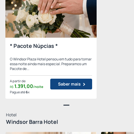
* Pacote Núpcias *
O Windsor Plaza Hotel pensou em tudo para tornar
essa noite ainda mais especial. Preparamos um
Pacote de...
A partir de
Saber mais
1.391,
00
/noite
R$
Pague até
6
x
Hotel
Windsor Barra Hotel