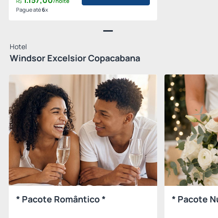
1.157,
00
/noite
R$
Pague até
6
x
Hotel
Windsor Excelsior Copacabana
* Pacote Romântico *
* Pacote N