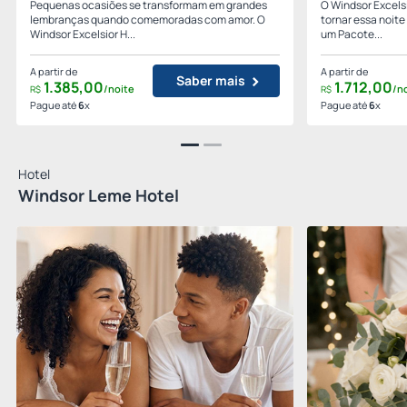
Pequenas ocasiões se transformam em grandes
O Windsor Excels
lembranças quando comemoradas com amor. O
tornar essa noit
Windsor Excelsior H...
um Pacote...
A partir de
A partir de
Saber mais
1.385,
00
1.712,
00
/noite
/n
R$
R$
Pague até
6
x
Pague até
6
x
Hotel
Windsor Leme Hotel