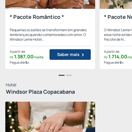
* Pacote Romântico *
* Pacote N
Pequenas ocasiões se transformam em grandes
O Windsor Leme H
lembranças quando comemoradas com amor. O
essa noite ainda
Windsor Leme Hotel...
Pacote de N...
A partir de
A partir de
Saber mais
1.387,
00
1.714,
00
/noite
/n
R$
R$
Pague até
6
x
Pague até
6
x
Hotel
Windsor Plaza Copacabana