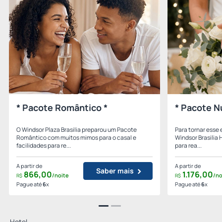
* Pacote Romântico *
* Pacote N
O Windsor Plaza Brasilia preparou um Pacote
Para tornar esse 
Romântico com muitos mimos para o casal e
Windsor Brasilia 
facilidades para re...
para rea...
A partir de
A partir de
Saber mais
866,
00
1.176,
00
/noite
/no
R$
R$
Pague até
6
x
Pague até
6
x
Hotel