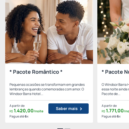
* Pacote Romântico *
* Pacote N
Pequenas ocasiões se transformam em grandes
O Windsor Barra 
lembranças quando comemoradas com amor. O
essa noite ainda
Windsor Barra Hotel...
Pacote de...
A partir de
A partir de
Saber mais
1.420,
00
1.771,
00
/noite
/no
R$
R$
Pague até
6
x
Pague até
6
x