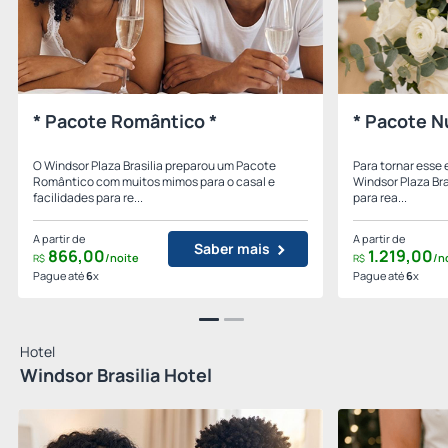
* Pacote Romântico *
* Pacote N
O Windsor Plaza Brasilia preparou um Pacote
Para tornar esse 
Romântico com muitos mimos para o casal e
Windsor Plaza Bra
facilidades para re...
para rea...
A partir de
A partir de
Saber mais
866,
00
1.219,
00
/noite
/n
R$
R$
Pague até
6
x
Pague até
6
x
Hotel
Windsor Brasilia Hotel