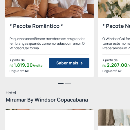
* Pacote Romântico *
* Pacote N
Pequenas ocasiões se transformam em grandes
O Windsor Califo
lembranças quando comemoradas com amor. O
tornar este mome
Windsor California...
Preparamos um Pa
A partir de
A partir de
Saber mais
1.819,
00
2.287,
00
/noite
/
R$
R$
Pague até
6
x
Pague até
6
x
Hotel
Miramar By Windsor Copacabana