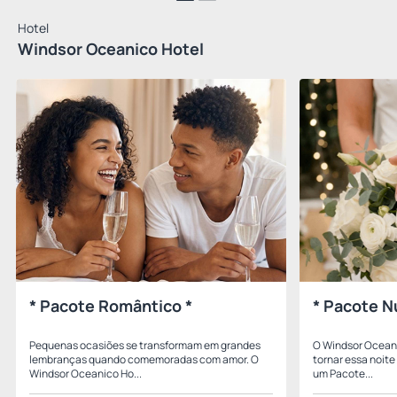
Hotel
Windsor Oceanico Hotel
* Pacote Romântico *
* Pacote N
Pequenas ocasiões se transformam em grandes
O Windsor Oceani
lembranças quando comemoradas com amor. O
tornar essa noit
Windsor Oceanico Ho...
um Pacote...