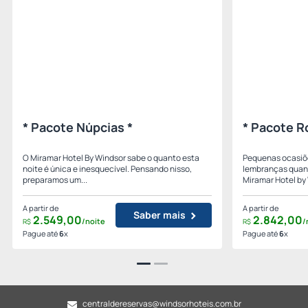
* Pacote Núpcias *
* Pacote R
O Miramar Hotel By Windsor sabe o quanto esta
Pequenas ocasiõ
noite é única e inesquecível. Pensando nisso,
lembranças quan
preparamos um...
Miramar Hotel by 
A partir de
A partir de
Saber mais
2.549,
00
2.842,
00
/noite
/
R$
R$
Pague até
6
x
Pague até
6
x
centraldereservas@windsorhoteis.com.br