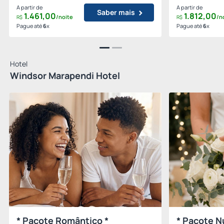
A partir de
A partir de
Saber mais
1.461,
00
1.812,
00
/noite
/n
R$
R$
Pague até
6
x
Pague até
6
x
Hotel
Windsor Marapendi Hotel
* Pacote Romântico *
* Pacote N