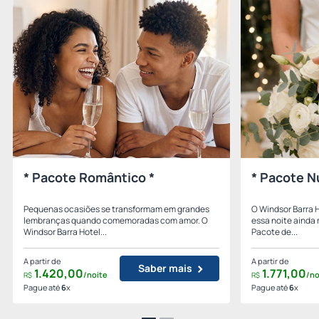
* Pacote Romântico *
* Pacote N
Pequenas ocasiões se transformam em grandes
O Windsor Barra 
lembranças quando comemoradas com amor. O
essa noite ainda
Windsor Barra Hotel...
Pacote de...
A partir de
A partir de
Saber mais
1.420,
00
1.771,
00
/noite
/no
R$
R$
Pague até
6
x
Pague até
6
x