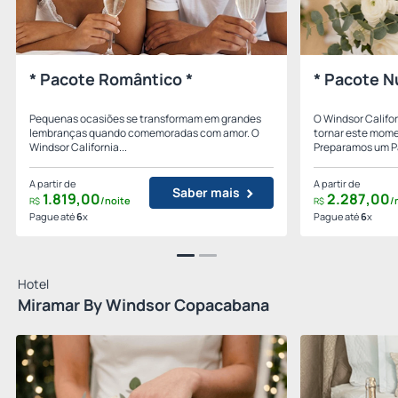
* Pacote Romântico *
* Pacote N
Pequenas ocasiões se transformam em grandes
O Windsor Califo
lembranças quando comemoradas com amor. O
tornar este mome
Windsor California...
Preparamos um Pa
A partir de
A partir de
Saber mais
1.819,
00
2.287,
00
/noite
/
R$
R$
Pague até
6
x
Pague até
6
x
Hotel
Miramar By Windsor Copacabana