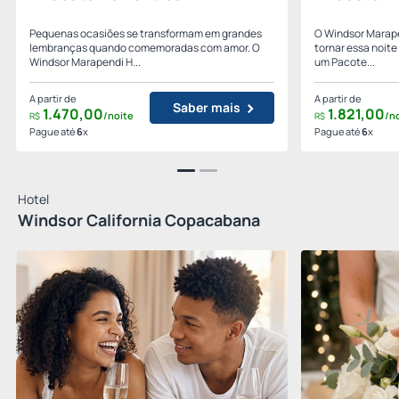
Pequenas ocasiões se transformam em grandes
O Windsor Marape
lembranças quando comemoradas com amor. O
tornar essa noit
Windsor Marapendi H...
um Pacote...
A partir de
A partir de
Saber mais
1.470,
00
1.821,
00
/noite
/n
R$
R$
Pague até
6
x
Pague até
6
x
Hotel
Windsor California Copacabana