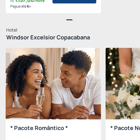
1.157,
00
/noite
R$
Pague até
6
x
Hotel
Windsor Excelsior Copacabana
* Pacote Romântico *
* Pacote N