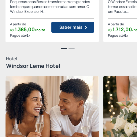
Pequenas ocasiões se transformam em grandes
O Windsor Excels
lembranças quando comemoradas com amor. O
tornar essa noit
Windsor Excelsior H...
um Pacote...
A partir de
A partir de
Saber mais
1.385,
00
1.712,
00
/noite
/n
R$
R$
Pague até
6
x
Pague até
6
x
Hotel
Windsor Leme Hotel