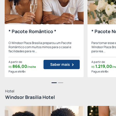
* Pacote Romântico *
* Pacote N
O Windsor Plaza Brasilia preparou um Pacote
Para tornar esse 
Romântico com muitos mimos para o casal e
Windsor Plaza Bra
facilidades para re...
para rea...
A partir de
A partir de
Saber mais
866,
00
1.219,
00
/noite
/n
R$
R$
Pague até
6
x
Pague até
6
x
Hotel
Windsor Brasilia Hotel