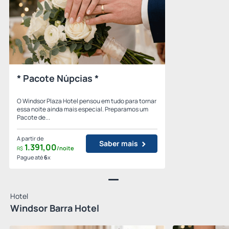
* Pacote Núpcias *
O Windsor Plaza Hotel pensou em tudo para tornar
essa noite ainda mais especial. Preparamos um
Pacote de...
A partir de
Saber mais
1.391,
00
/noite
R$
Pague até
6
x
Hotel
Windsor Barra Hotel