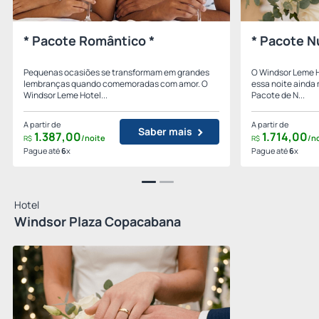
* Pacote Romântico *
* Pacote N
Pequenas ocasiões se transformam em grandes
O Windsor Leme H
lembranças quando comemoradas com amor. O
essa noite ainda
Windsor Leme Hotel...
Pacote de N...
A partir de
A partir de
Saber mais
1.387,
00
1.714,
00
/noite
/n
R$
R$
Pague até
6
x
Pague até
6
x
Hotel
Windsor Plaza Copacabana