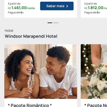
A partir de
A partir de
Saber mais
1.461,
00
1.812,
00
/noite
/n
R$
R$
Pague até
6
x
Pague até
6
x
Hotel
Windsor Marapendi Hotel
* Pacote Romântico *
* Pacote N