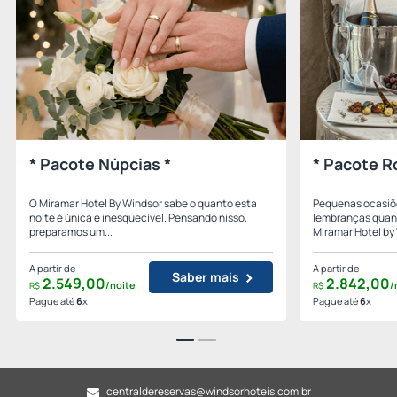
* Pacote Núpcias *
* Pacote R
O Miramar Hotel By Windsor sabe o quanto esta
Pequenas ocasiõ
noite é única e inesquecível. Pensando nisso,
lembranças quan
preparamos um...
Miramar Hotel by 
A partir de
A partir de
Saber mais
2.549,
00
2.842,
00
/noite
/
R$
R$
Pague até
6
x
Pague até
6
x
centraldereservas@windsorhoteis.com.br