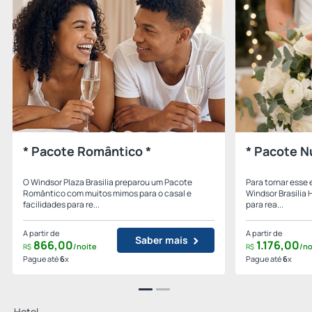
* Pacote Romântico *
* Pacote N
O Windsor Plaza Brasilia preparou um Pacote
Para tornar esse 
Romântico com muitos mimos para o casal e
Windsor Brasilia 
facilidades para re...
para rea...
A partir de
A partir de
Saber mais
866,
00
1.176,
00
/noite
/no
R$
R$
Pague até
6
x
Pague até
6
x
Hotel