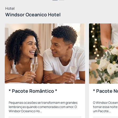
Hotel
Windsor Oceanico Hotel
* Pacote Romântico *
* Pacote N
Pequenas ocasiões se transformam em grandes
O Windsor Oceani
lembranças quando comemoradas com amor. O
tornar essa noit
Windsor Oceanico Ho...
um Pacote...