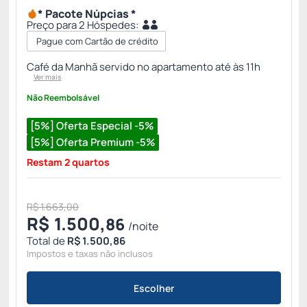
* Pacote Núpcias *
Preço para 2 Hóspedes:
Pague com Cartão de crédito
Café da Manhã servido no apartamento até às 11h
Ver mais
Não Reembolsável
[5%] Oferta Especial -5%
[5%] Oferta Premium -5%
Restam 2 quartos
R$ 1.663,00
R$
1.500,
86
/noite
Total de
R$ 1.500,86
Impostos e taxas não inclusos
Escolher