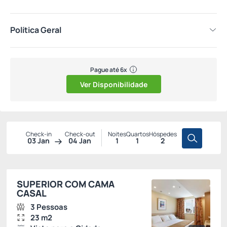
Política Geral
Pague até 6x
Ver Disponibilidade
Check-in
Check-out
Noites
Quartos
Hóspedes
03 Jan
04 Jan
1
1
2
SUPERIOR COM CAMA
CASAL
3 Pessoas
23 m2