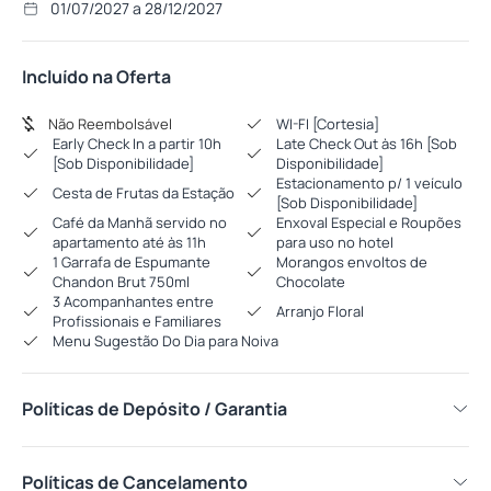
01/07/2027 a 28/12/2027
Incluído na Oferta
Não Reembolsável
WI-FI [Cortesia]
Early Check In a partir 10h
Late Check Out às 16h [Sob
[Sob Disponibilidade]
Disponibilidade]
Estacionamento p/ 1 veículo
Cesta de Frutas da Estação
[Sob Disponibilidade]
Café da Manhã servido no
Enxoval Especial e Roupões
apartamento até às 11h
para uso no hotel
1 Garrafa de Espumante
Morangos envoltos de
Chandon Brut 750ml
Chocolate
3 Acompanhantes entre
Arranjo Floral
Profissionais e Familiares
Menu Sugestão Do Dia para Noiva
Políticas de Depósito / Garantia
Políticas de Cancelamento