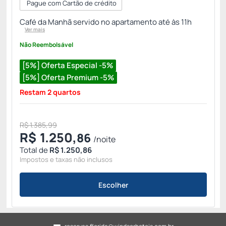
Pague com Cartão de crédito
Café da Manhã servido no apartamento até às 11h
Ver mais
Não Reembolsável
[5%] Oferta Especial -5%
[5%] Oferta Premium -5%
Restam 2 quartos
R$ 1.385,99
R$
1.250,
86
/noite
Total de
R$ 1.250,86
Impostos e taxas não inclusos
Escolher