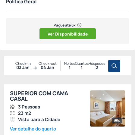
Política Geral
Pague até 6x
Ver Disponibilidade
Check-in
Check-out
Noites
Quartos
Hóspedes
03 Jan
04 Jan
1
1
2
SUPERIOR COM CAMA
CASAL
3 Pessoas
23 m2
Vista para a Cidade
4
Ver detalhe do quarto