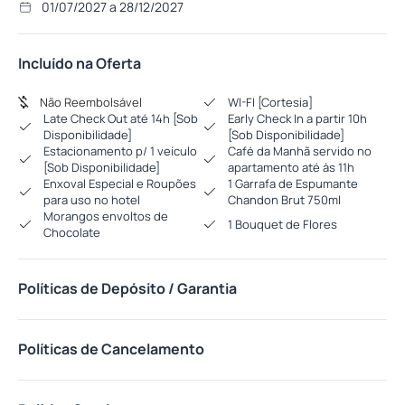
01/07/2027 a 28/12/2027
Incluído na Oferta
Não Reembolsável
WI-FI [Cortesia]
Late Check Out até 14h [Sob
Early Check In a partir 10h
Disponibilidade]
[Sob Disponibilidade]
Estacionamento p/ 1 veículo
Café da Manhã servido no
[Sob Disponibilidade]
apartamento até às 11h
Enxoval Especial e Roupões
1 Garrafa de Espumante
para uso no hotel
Chandon Brut 750ml
Morangos envoltos de
1 Bouquet de Flores
Chocolate
Políticas de Depósito / Garantia
Políticas de Cancelamento