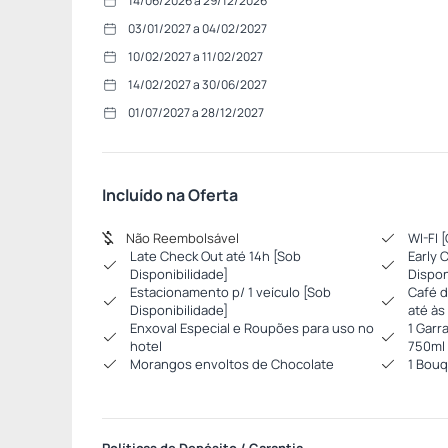
14/06/2026 a 29/12/2026
03/01/2027 a 04/02/2027
10/02/2027 a 11/02/2027
14/02/2027 a 30/06/2027
01/07/2027 a 28/12/2027
Incluído na Oferta
Não Reembolsável
WI-FI 
Late Check Out até 14h [Sob
Early C
Disponibilidade]
Dispon
Estacionamento p/ 1 veículo [Sob
Café d
Disponibilidade]
até às
Enxoval Especial e Roupões para uso no
1 Garr
hotel
750ml
Morangos envoltos de Chocolate
1 Bouq