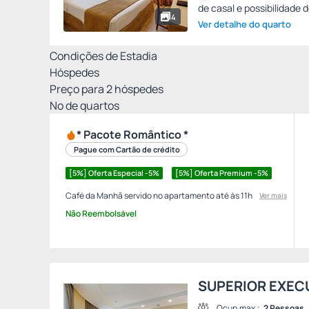
de casal e possibilidade d
4
Ver detalhe do quarto
Condições de Estadia
Hóspedes
Preço para
2
hóspedes
Nº de quartos
* Pacote Romântico *
Pague com Cartão de crédito
[5%] Oferta Especial -5%
[5%] Oferta Premium -5%
Café da Manhã servido no apartamento até às 11h
Ver mais
Não Reembolsável
SUPERIOR EXEC
Ocup.max.:
2 Pessoas