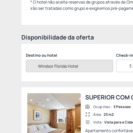
* O hotel não aceita reservas de grupos através da O
irão ser tratadas como grupo e exigiremos pré-pagame
Disponibilidade da oferta
Destino ou hotel
Check-in
3
SUPERIOR COM 
Ocup.max.:
3 Pessoas
Área:
23 m2
Vista:
Vista para a Cid
Apartamento confortável