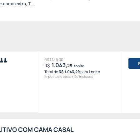
e cama extra, T...
R$ 1.156,00
1.043,
R$
29
/noite
Total de
R$ 1.043,29
para 1 noite
Impostos e taxas não inclusos
UTIVO COM CAMA CASAL