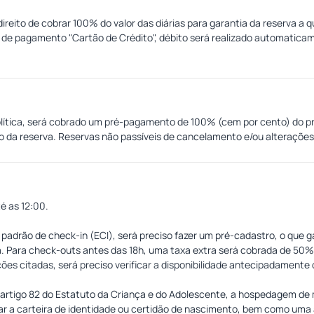
 direito de cobrar 100% do valor das diárias para garantia da reserva 
 de pagamento "Cartão de Crédito", débito será realizado automatic
olítica, será cobrado um pré-pagamento de 100% (cem por cento) do pr
ão da reserva. Reservas não passíveis de cancelamento e/ou alteraçõe
lso do valor pago.
é as 12:00.
padrão de check-in (ECI), será preciso fazer um pré-cadastro, o que 
ia. Para check-outs antes das 18h, uma taxa extra será cobrada de 50% 
ões citadas, será preciso verificar a disponibilidade antecipadamente 
o artigo 82 do Estatuto da Criança e do Adolescente, a hospedagem 
ar a carteira de identidade ou certidão de nascimento, bem como uma 