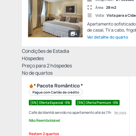
Área:
28 m2
Vista:
Vista para a Cid
Apartamento sofisticado
de casal, TV a cabo, frigob
4
Ver detalhe do quarto
Condições de Estadia
Hóspedes
Preço para
2
hóspedes
Nº de quartos
* Pacote Romântico *
Pague com Cartão de crédito
[5%] Oferta Especial -5%
[5%] Oferta Premium -5%
Café da Manhã servido no apartamento até às 11h
Ver mais
Não Reembolsável
Restam 2 quartos