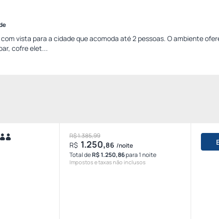
ade
 com vista para a cidade que acomoda até 2 pessoas. O ambiente ofe
ar, cofre elet...
R$ 1.385,99
1.250,
R$
86
/noite
Total de
R$ 1.250,86
para 1 noite
Impostos e taxas não inclusos