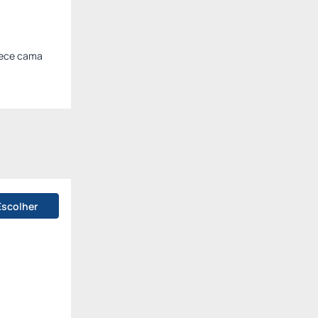
rece cama
Escolher