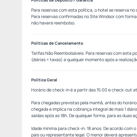
Políticas de Depósito / Garantia
Para reservas com esta política, o hotel se reserva no
Para reservas confirmadas no Site Windsor com forma
não haverá reembolso.
Políticas de Cancelamento
Tarifas Não Reembolsáveis. Para reservas com esta p
(diárias + taxas) a qualquer momento após a realizaç
de não comparecimento (no show), não haverá reembo
Política Geral
Horário de check-in é a partir das 15:00 e check-out at
Para chegadas previstas pela manhã, antes do horário 
chegada e implica na cobrança integral de mais 1 diár
saídas após as 18h. De qualquer forma, para as duas aç
Idade mínima para check-in: 18 anos. De acordo com 
pais ou representante legal. O menor deverá apresent