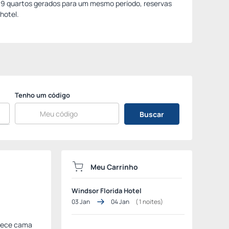
e 9 quartos gerados para um mesmo período, reservas
hotel.
Tenho um código
Buscar
Meu Carrinho
Windsor Florida Hotel
03 Jan
04 Jan
(
1
noites)
erece cama