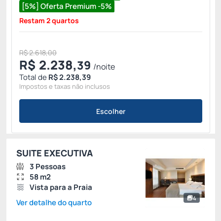
[5%] Oferta Premium -5%
Restam 2 quartos
R$ 2.618,00
R$
2.238,
39
/noite
Total de
R$ 2.238,39
Impostos e taxas não inclusos
Escolher
SUITE EXECUTIVA
3 Pessoas
58 m2
Vista para a Praia
4
Ver detalhe do quarto