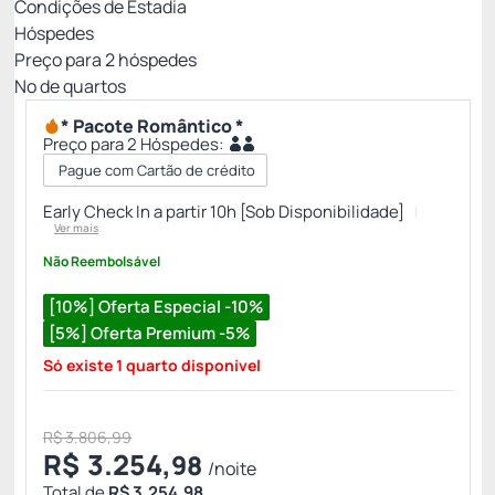
Condições de Estadia
Hóspedes
Preço para
2
hóspedes
Nº de quartos
* Pacote Romântico *
Preço para 2 Hóspedes:
Pague com Cartão de crédito
Early Check In a partir 10h [Sob Disponibilidade]
Ver mais
Não Reembolsável
[10%] Oferta Especial -10%
[5%] Oferta Premium -5%
Só existe 1 quarto disponível
R$ 3.806,99
R$
3.254,
98
/noite
Total de
R$ 3.254,98