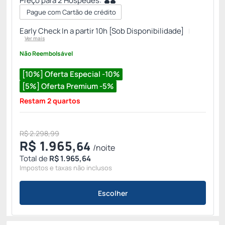
Preço para 2 Hóspedes:
Pague com Cartão de crédito
Early Check In a partir 10h [Sob Disponibilidade]
Ver mais
Não Reembolsável
[10%] Oferta Especial -10%
[5%] Oferta Premium -5%
Restam 2 quartos
R$ 2.298,99
R$
1.965,
64
/noite
Total de
R$ 1.965,64
Impostos e taxas não inclusos
Escolher