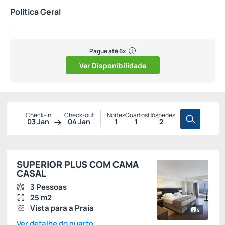
Política Geral
Pague até 6x
Ver Disponibilidade
Check-in
Check-out
Noites
Quartos
Hóspedes
03 Jan
04 Jan
1
1
2
SUPERIOR PLUS COM CAMA
CASAL
3 Pessoas
25 m2
Vista para a Praia
4
Ver detalhe do quarto