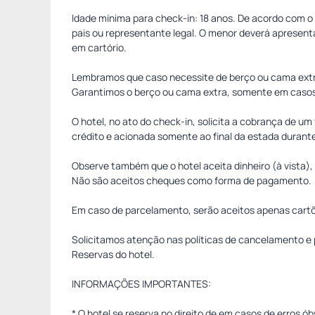
Idade mínima para check-in: 18 anos. De acordo com 
pais ou representante legal. O menor deverá apresent
em cartório.
Lembramos que caso necessite de berço ou cama extra
Garantimos o berço ou cama extra, somente em casos d
O hotel, no ato do check-in, solicita a cobrança de u
crédito e acionada somente ao final da estada durant
Observe também que o hotel aceita dinheiro (à vista),
Não são aceitos cheques como forma de pagamento.
Em caso de parcelamento, serão aceitos apenas cartõ
Solicitamos atenção nas políticas de cancelamento e
Reservas do hotel.
INFORMAÇÕES IMPORTANTES:
* O hotel se reserva no direito de em casos de erros 