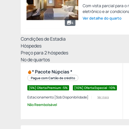
Com vista parcial para o
eletrônico e ar condicion
Ver detalhe do quarto
4
Condições de Estadia
Hóspedes
Preço para
2
hóspedes
Nº de quartos
* Pacote Núpcias *
Pague com Cartão de crédito
[5%] Oferta Premium -5%
[10%] Oferta Especial -10%
Estacionamento [Sob Disponibilidade]
Ver mais
Não Reembolsável