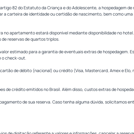
o artigo 82 do Estatuto da Criança e do Adolescente, a hospedagem 
ar a carteira de identidade ou certidão de nascimento, bem como uma 
 no apartamento estará disponível mediante disponibilidade no hotel.
e reservas de quartos triplos.
m valor estimado para a garantia de eventuais extras de hospedagem. Es
e o check-out.
 cartão de débito (nacional) ou crédito (Visa, Mastercard, Amex e Elo
es de crédito emitidos no Brasil. Além disso, custos extras de hosp
 pagamento de sua reserva. Caso tenha alguma dúvida, solicitamos e
óbvios de digitação referente a valores e informações, cancelar a rese