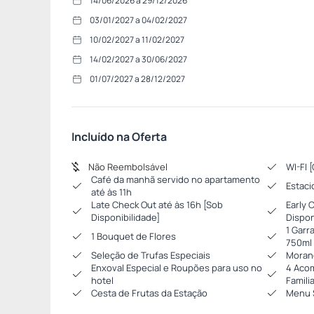
14/06/2026 a 29/12/2026
03/01/2027 a 04/02/2027
10/02/2027 a 11/02/2027
14/02/2027 a 30/06/2027
01/07/2027 a 28/12/2027
Incluído na Oferta
Não Reembolsável
WI-FI 
Café da manhã servido no apartamento
Estaci
até às 11h
Late Check Out até às 16h [Sob
Early 
Disponibilidade]
Dispon
1 Garr
1 Bouquet de Flores
750ml
Seleção de Trufas Especiais
Moran
Enxoval Especial e Roupões para uso no
4 Acom
hotel
Famili
Cesta de Frutas da Estação
Menu S