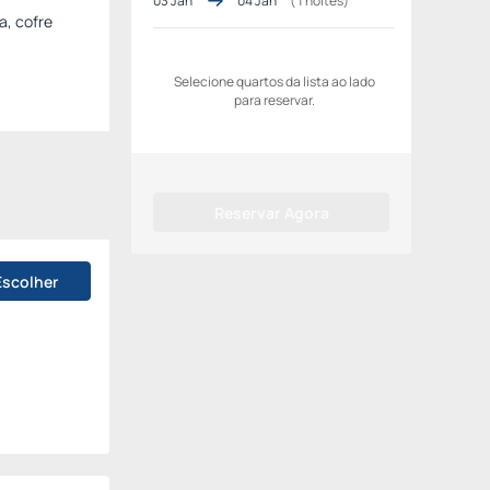
03 Jan
04 Jan
(
1
noites)
a, cofre
Selecione quartos da lista ao lado
para reservar.
Reservar Agora
Escolher