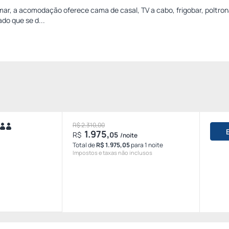
 mar, a acomodação oferece cama de casal, TV a cabo, frigobar, poltron
ado que se d...
R$ 2.310,00
1.975,
R$
05
/noite
Total de
R$ 1.975,05
para 1 noite
Impostos e taxas não inclusos