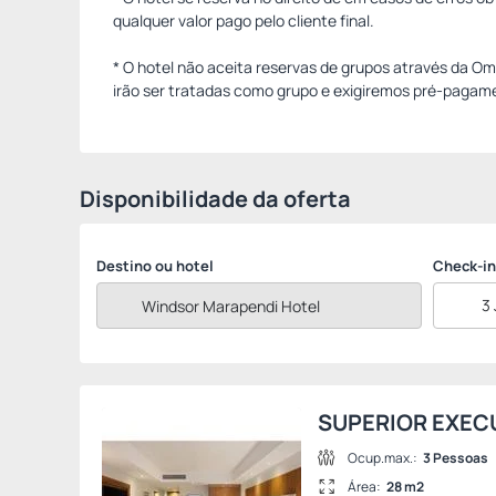
qualquer valor pago pelo cliente final.
* O hotel não aceita reservas de grupos através da O
irão ser tratadas como grupo e exigiremos pré-pagame
Disponibilidade da oferta
Destino ou hotel
Check-in
3
SUPERIOR EXEC
Ocup.max.:
3 Pessoas
Área:
28 m2