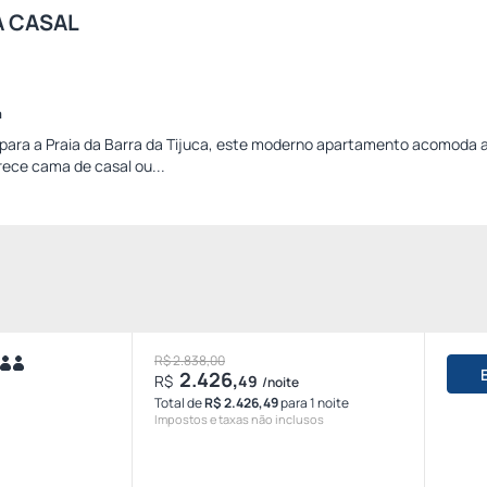
 CASAL
a
para a Praia da Barra da Tijuca, este moderno apartamento acomoda 
ece cama de casal ou...
R$ 2.838,00
2.426,
R$
49
/noite
Total de
R$ 2.426,49
para 1 noite
Impostos e taxas não inclusos