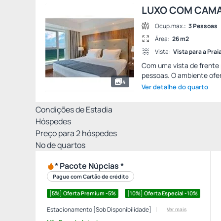
LUXO COM CAMA
Ocup.max.:
3 Pessoas
Área:
26 m2
Vista:
Vista para a Prai
Com uma vista de frente 
pessoas. O ambiente ofer
4
Ver detalhe do quarto
Condições de Estadia
Hóspedes
Preço para
2
hóspedes
Nº de quartos
* Pacote Núpcias *
Pague com Cartão de crédito
[5%] Oferta Premium -5%
[10%] Oferta Especial -10%
Estacionamento [Sob Disponibilidade]
Ver mais