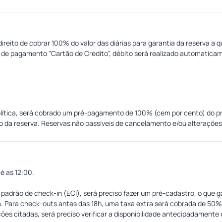
 direito de cobrar 100% do valor das diárias para garantia da reserva 
 de pagamento "Cartão de Crédito", débito será realizado automatic
olítica, será cobrado um pré-pagamento de 100% (cem por cento) do pr
ão da reserva. Reservas não passíveis de cancelamento e/ou alteraçõe
lso do valor pago.
é as 12:00.
padrão de check-in (ECI), será preciso fazer um pré-cadastro, o que 
ia. Para check-outs antes das 18h, uma taxa extra será cobrada de 50% 
ões citadas, será preciso verificar a disponibilidade antecipadamente 