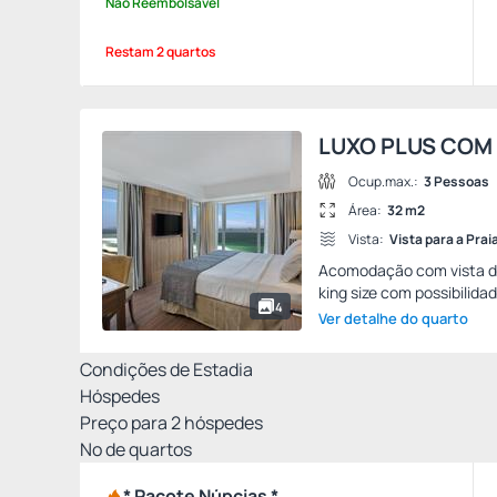
Não Reembolsável
Restam 2 quartos
LUXO PLUS COM
Ocup.max.:
3 Pessoas
Área:
32 m2
Vista:
Vista para a Prai
Acomodação com vista de
king size com possibilidad
4
Ver detalhe do quarto
Condições de Estadia
Hóspedes
Preço para
2
hóspedes
Nº de quartos
* Pacote Núpcias *