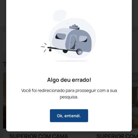
Diárias a partir de:
R$
689,
98
Reservar Agora
/noite
Impostos e taxas não inclusos
Check-in
Check-out
Noites
Quartos
Hóspedes
06 Ago
07 Ago
1
1
2
Tipos de Quarto
Algo deu errado!
Você foi redirecionado para prosseguir com a sua
pesquisa.
Ok, entendi.
SUPERIOR COM CAMA
SUPERIOR COM