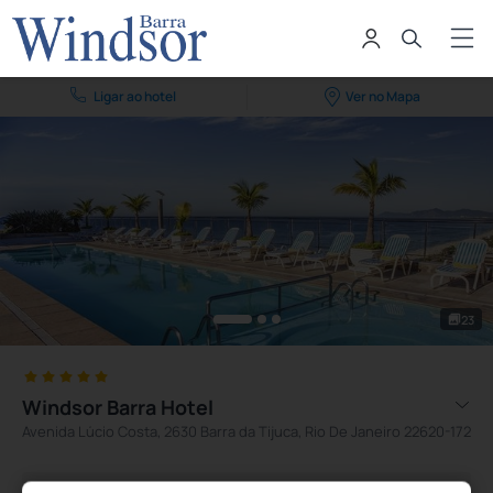
Ligar ao hotel
Ver no Mapa
23
Windsor Barra Hotel
Avenida Lúcio Costa, 2630 Barra da Tijuca, Rio De Janeiro 22620-172