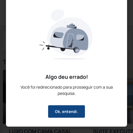
Diárias a partir de:
R$
1.030,
75
Reservar Agora
/noite
Impostos e taxas não inclusos
Check-in
Check-out
Noites
Quartos
Hóspedes
07 Ago
08 Ago
1
1
2
Tipos de Quarto
Algo deu errado!
Você foi redirecionado para prosseguir com a sua
pesquisa.
Ok, entendi.
LUXO COM CAMA CASAL
SUITE EXECUTI