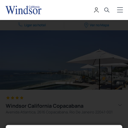
Ligar ao hotel
Ver no Mapa
19
Windsor California Copacabana
Avenida Atlantica, 2616 Copacabana, Rio De Janeiro 22041-001