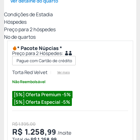
Ver detalhe do quarto
Condições de Estadia
Hóspedes
Preço para
2
hóspedes
Nº de quartos
* Pacote Núpcias *
Preço para 2 Hóspedes:
Pague com Cartão de crédito
Torta Red Velvet
Ver mais
Não Reembolsável
[5%] Oferta Premium -5%
[5%] Oferta Especial -5%
R$ 1.395,00
R$
1.258,
99
/noite
Total de
R$ 1.258,99