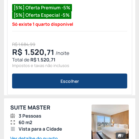
[5%] Oferta Premium -5%
[5%] Oferta Especial -5%
Só existe 1 quarto disponível
R$ 1.684,99
R$
1.520,
71
/noite
Total de
R$ 1.520,71
Impostos e taxas não inclusos
Escolher
SUITE MASTER
3 Pessoas
60 m2
Vista para a Cidade
7
Ver detalhe do quarto