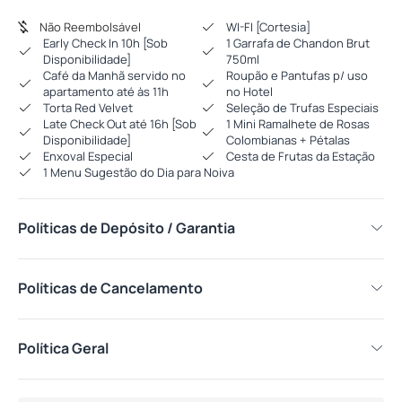
Não Reembolsável
WI-FI [Cortesia]
Early Check In 10h [Sob
1 Garrafa de Chandon Brut
Disponibilidade]
750ml
Café da Manhã servido no
Roupão e Pantufas p/ uso
apartamento até às 11h
no Hotel
Torta Red Velvet
Seleção de Trufas Especiais
Late Check Out até 16h [Sob
1 Mini Ramalhete de Rosas
Disponibilidade]
Colombianas + Pétalas
Enxoval Especial
Cesta de Frutas da Estação
1 Menu Sugestão do Dia para Noiva
Políticas de Depósito / Garantia
Políticas de Cancelamento
Política Geral