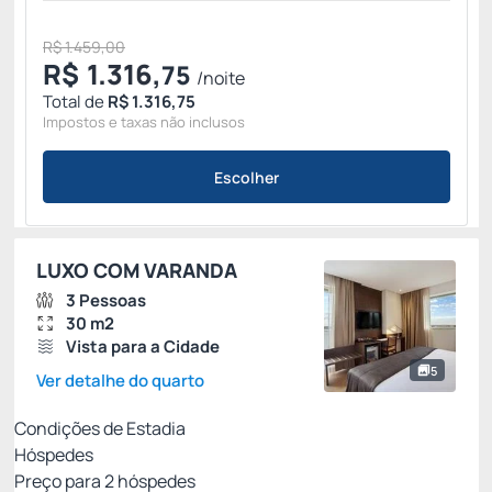
R$ 1.459,00
R$
1.316,
75
/noite
Total de
R$ 1.316,75
Impostos e taxas não inclusos
Escolher
LUXO COM VARANDA
3 Pessoas
30 m2
Vista para a Cidade
5
Ver detalhe do quarto
Condições de Estadia
Hóspedes
Preço para
2
hóspedes