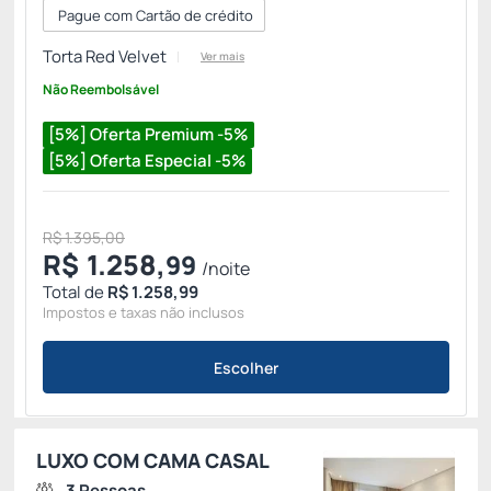
Pague com Cartão de crédito
Torta Red Velvet
Ver mais
Não Reembolsável
[5%] Oferta Premium -5%
[5%] Oferta Especial -5%
R$ 1.395,00
R$
1.258,
99
/noite
Total de
R$ 1.258,99
Impostos e taxas não inclusos
Escolher
LUXO COM CAMA CASAL
3 Pessoas