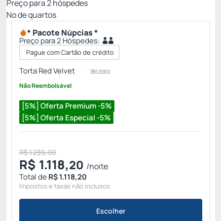
Preço para
2
hóspedes
Nº de quartos
* Pacote Núpcias *
Preço para 2 Hóspedes:
Pague com Cartão de crédito
Torta Red Velvet
Ver mais
Não Reembolsável
[5%] Oferta Premium -5%
[5%] Oferta Especial -5%
R$ 1.239,00
R$
1.118,
20
/noite
Total de
R$ 1.118,20
Impostos e taxas não inclusos
Escolher