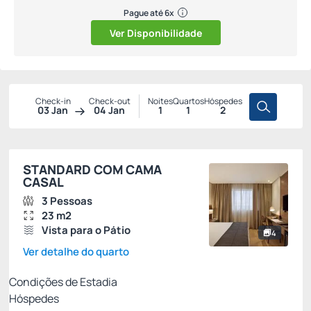
Pague até 6x
Ver Disponibilidade
Check-in
Check-out
Noites
Quartos
Hóspedes
03 Jan
04 Jan
1
1
2
STANDARD COM CAMA
CASAL
3 Pessoas
23 m2
Vista para o Pátio
4
Ver detalhe do quarto
Condições de Estadia
Hóspedes