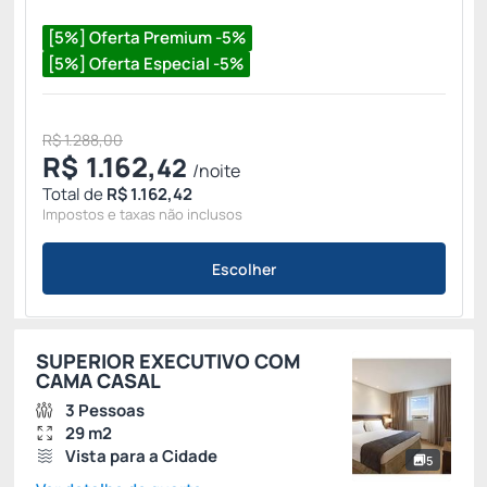
[5%] Oferta Premium -5%
[5%] Oferta Especial -5%
R$ 1.288,00
R$
1.162,
42
/noite
Total de
R$ 1.162,42
Impostos e taxas não inclusos
Escolher
SUPERIOR EXECUTIVO COM
CAMA CASAL
3 Pessoas
29 m2
Vista para a Cidade
5