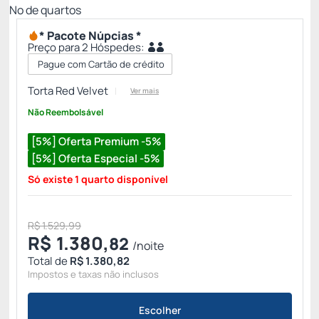
Nº de quartos
* Pacote Núpcias *
Preço para 2 Hóspedes:
Pague com Cartão de crédito
Torta Red Velvet
Ver mais
Não Reembolsável
[5%] Oferta Premium -5%
[5%] Oferta Especial -5%
Só existe 1 quarto disponível
R$ 1.529,99
R$
1.380,
82
/noite
Total de
R$ 1.380,82
Impostos e taxas não inclusos
Escolher