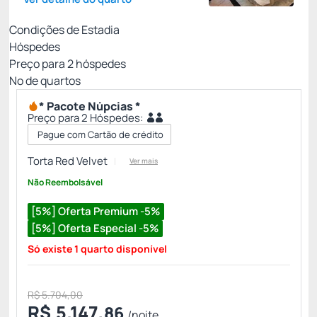
Condições de Estadia
Hóspedes
Preço para
2
hóspedes
Nº de quartos
* Pacote Núpcias *
Preço para 2 Hóspedes:
Pague com Cartão de crédito
Torta Red Velvet
Ver mais
Não Reembolsável
[5%] Oferta Premium -5%
[5%] Oferta Especial -5%
Só existe 1 quarto disponível
R$ 5.704,00
R$
5.147,
86
/noite