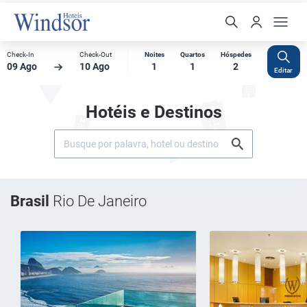
Check-In
Check-Out
Noites
Quartos
Hóspedes
09 Ago
10 Ago
1
1
2
Editar
Hotéis e Destinos
Brasil
Rio De Janeiro