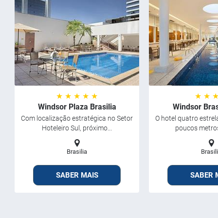
★ ★ ★ ★ ★
★ ★ 
Windsor Plaza Brasilia
Windsor Bras
Com localização estratégica no Setor
O hotel quatro estrel
Hoteleiro Sul, próximo...
poucos metros
Brasilia
Brasil
SABER MAIS
SABER 