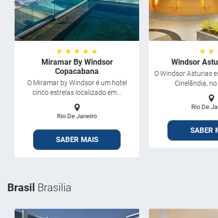
★ ★ ★ ★ ★
★ ★
Miramar By Windsor
Windsor Astu
Copacabana
O Windsor Asturias e
O Miramar by Windsor é um hotel
Cinelândia, no
cinco estrelas localizado em...
Rio De Ja
Rio De Janeiro
SABER 
SABER MAIS
Brasil
Brasilia