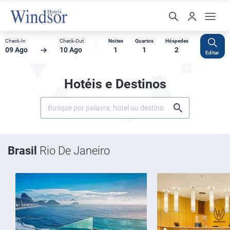
Check-In
Check-Out
Noites
Quartos
Hóspedes
09 Ago
10 Ago
1
1
2
Editar
Hotéis e Destinos
Brasil
Rio De Janeiro