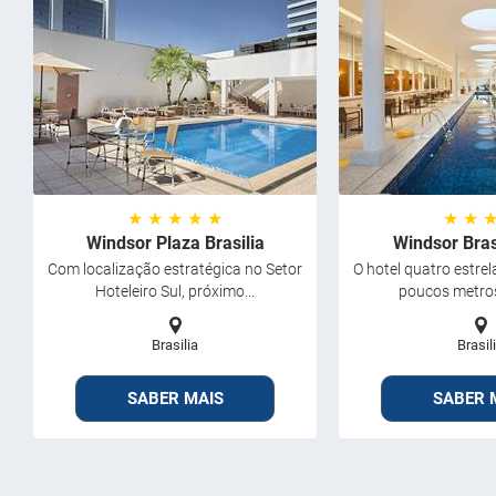
★ ★ ★ ★ ★
★ ★ 
Windsor Plaza Brasilia
Windsor Bras
Com localização estratégica no Setor
O hotel quatro estrel
Hoteleiro Sul, próximo...
poucos metros
Brasilia
Brasil
SABER MAIS
SABER 