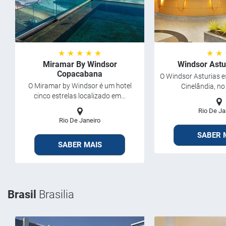
★ ★ ★ ★ ★
★ ★
Miramar By Windsor
Windsor Astu
Copacabana
O Windsor Asturias e
O Miramar by Windsor é um hotel
Cinelândia, no
cinco estrelas localizado em...
Rio De Ja
Rio De Janeiro
SABER 
SABER MAIS
Brasil
Brasilia