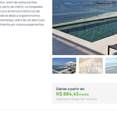
lon, além de restaurantes,
a, perto do metrô, os hóspedes
os e atrativos históricos da
dade se dedica à gastronomia
obremesas, além de um delicioso
almente por nossos experientes
Diárias a partir de:
R$
884,
45
/noite
Impostos e taxas não inclusos