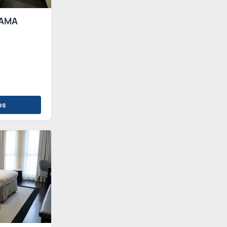
AMA
os