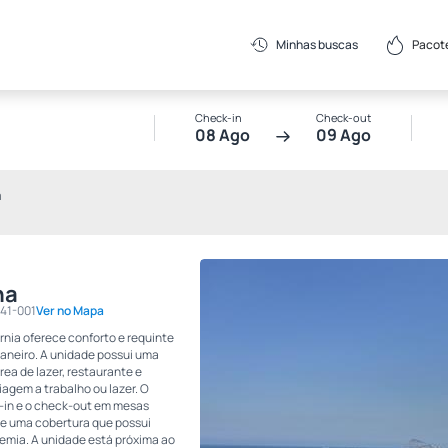
Pacot
Minhas buscas
Check-in
Check-out
08 Ago
09 Ago
a
na
041-001
Ver no Mapa
nia oferece conforto e requinte
Janeiro. A unidade possui uma
a de lazer, restaurante e
agem a trabalho ou lazer. O
 -in e o check-out em mesas
e uma cobertura que possui
demia. A unidade está próxima ao