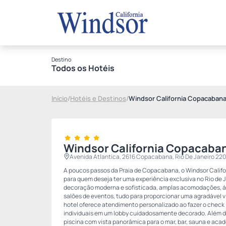
Destino
Todos os Hotéis
Início
/
Hotéis e Destinos
/
Windsor California Copacaban
Windsor California Copacaba
Avenida Atlantica, 2616 Copacabana, Rio De Janeiro 22
A poucos passos da Praia de Copacabana, o Windsor Califor
para quem deseja ter uma experiência exclusiva no Rio de 
decoração moderna e sofisticada, amplas acomodações, áre
salões de eventos, tudo para proporcionar uma agradável vi
hotel oferece atendimento personalizado ao fazer o check
individuais em um lobby cuidadosamente decorado. Além d
piscina com vista panorâmica para o mar, bar, sauna e aca