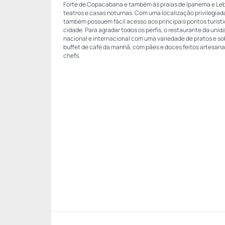
Forte de Copacabana e também às praias de Ipanema e Leb
teatros e casas noturnas. Com uma localização privilegiad
também possuem fácil acesso aos principais pontos turístic
cidade. Para agradar todos os perfis, o restaurante da uni
nacional e internacional com uma variedade de pratos e s
buffet de café da manhã, com pães e doces feitos artesan
chefs.