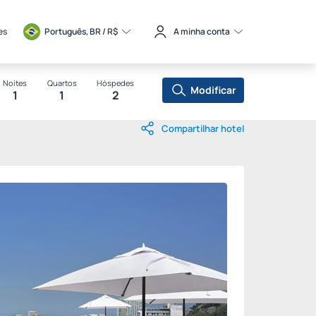
es
Português, BR / 
R$
A minha conta
Noites
Quartos
Hóspedes
Modificar
1
1
2
Compartilhar hotel