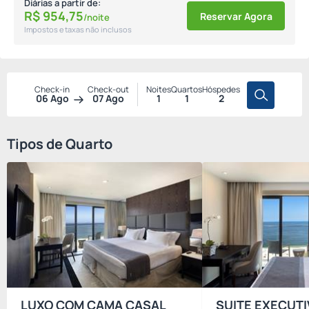
Diárias a partir de:
R$
954,
75
Reservar Agora
/noite
Impostos e taxas não inclusos
Check-in
Check-out
Noites
Quartos
Hóspedes
06 Ago
07 Ago
1
1
2
Tipos de Quarto
LUXO COM CAMA CASAL
SUITE EXECUTI