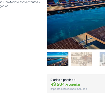
s. Com todos esses atributos, é
egócios.
Diárias a partir de:
R$
504,
45
/noite
Impostos e taxas não inclusos