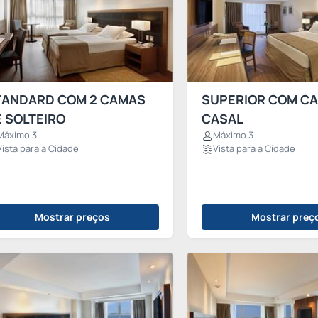
TANDARD COM 2 CAMAS
SUPERIOR COM C
 SOLTEIRO
CASAL
Máximo 3
Máximo 3
Vista para a Cidade
Vista para a Cidade
Mostrar preços
Mostrar preç