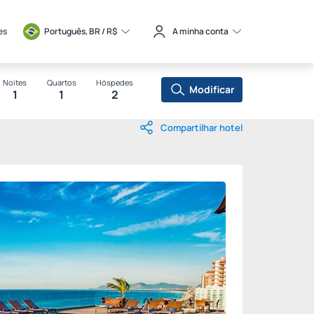
es
Português, BR / 
R$
A minha conta
Noites
Quartos
Hóspedes
Modificar
1
1
2
Compartilhar hotel