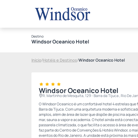
Destino
Windsor Oceanico Hotel
Início
/
Hotéis e Destinos
/
Windsor Oceanico Hotel
Windsor Oceanico Hotel
R. Martinho de Mesquita, 129 - Barra da Tijuca , Rio De J
O Windsor Oceanico é um confortável hotel 4 estrelas que f
Barra da Tijuca. Com uma arquitetura moderna e sofisticad
amplos, além de área de lazer que dispõe de piscina aquec
mar, sauna a vapor e academia. O hotel ainda está conect
passarela climatizada, o que facilita o acesso à área de e
faz parte do Centro de Convenções & Hotéis Windsor, o mai
eventos do Rio de Janeiro. A unidade está próxima às mais b