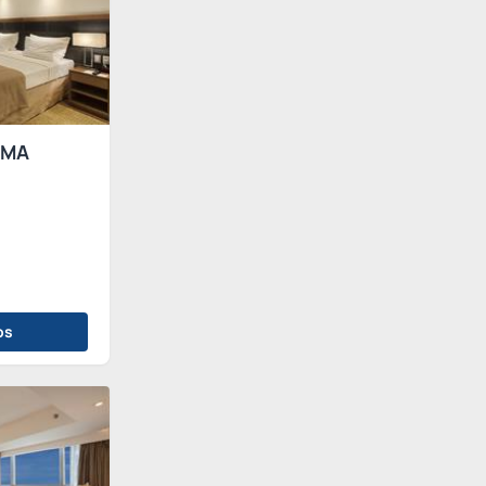
AMA
os