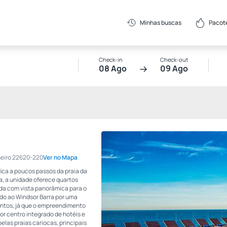
Pacot
Minhas buscas
Check-in
Check-out
08 Ago
09 Ago
aneiro 22620-220
Ver no Mapa
ica a poucos passos da praia da
a, a unidade oferece quartos
ida com vista panorâmica para o
ado ao Windsor Barra por uma
ventos, já que o empreendimento
or centro integrado de hotéis e
elas praias cariocas, principais