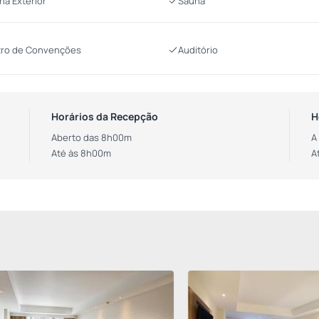
ina Exterior
Sauna
ro de Convenções
Auditório
Horários da Recepção
H
Aberto das 8h00m
A
Até às 8h00m
A