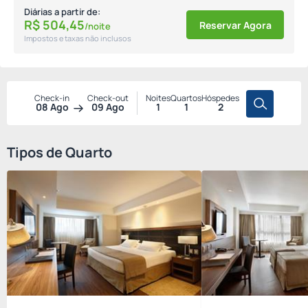
Diárias a partir de:
R$
504,
45
Reservar Agora
/noite
Impostos e taxas não inclusos
Check-in
Check-out
Noites
Quartos
Hóspedes
08 Ago
09 Ago
1
1
2
Tipos de Quarto