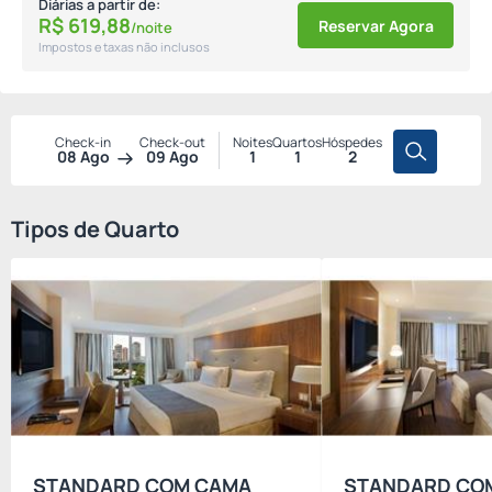
Diárias a partir de:
R$
619,
88
Reservar Agora
/noite
Impostos e taxas não inclusos
Check-in
Check-out
Noites
Quartos
Hóspedes
08 Ago
09 Ago
1
1
2
Tipos de Quarto
STANDARD COM CAMA
STANDARD CO