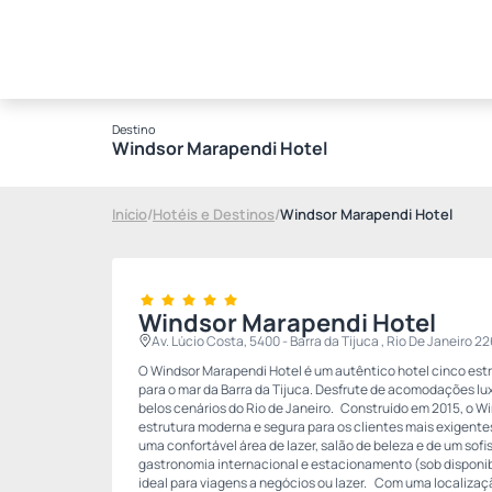
Destino
Windsor Marapendi Hotel
Início
/
Hotéis e Destinos
/
Windsor Marapendi Hotel
Windsor Marapendi Hotel
Av. Lúcio Costa, 5400 - Barra da Tijuca , Rio De Janeiro 
O Windsor Marapendi Hotel é um autêntico hotel cinco estr
para o mar da Barra da Tijuca. Desfrute de acomodações l
belos cenários do Rio de Janeiro. Construído em 2015, o 
estrutura moderna e segura para os clientes mais exigent
uma confortável área de lazer, salão de beleza e de um sof
gastronomia internacional e estacionamento (sob disponibi
ideal para viagens a negócios ou lazer. Com uma localizaçã