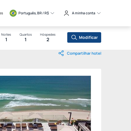
es
Português, BR / 
R$
A minha conta
Noites
Quartos
Hóspedes
Modificar
1
1
2
Compartilhar hotel