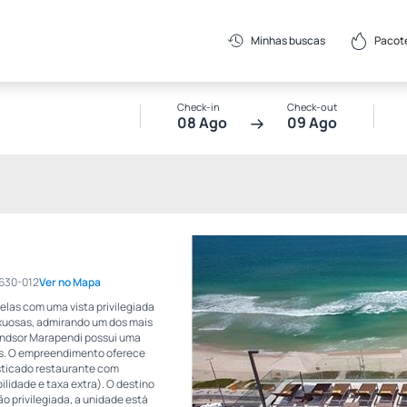
Pacot
Minhas buscas
Check-in
Check-out
08 Ago
09 Ago
22630-012
Ver no Mapa
elas com uma vista privilegiada
uxuosas, admirando um dos mais
Windsor Marapendi possui uma
es. O empreendimento oferece
isticado restaurante com
lidade e taxa extra). O destino
o privilegiada, a unidade está