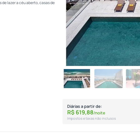
de lazer a céu aberto, casas de
Diárias a partir de:
R$
619,
88
/noite
Impostos e taxas não inclusos