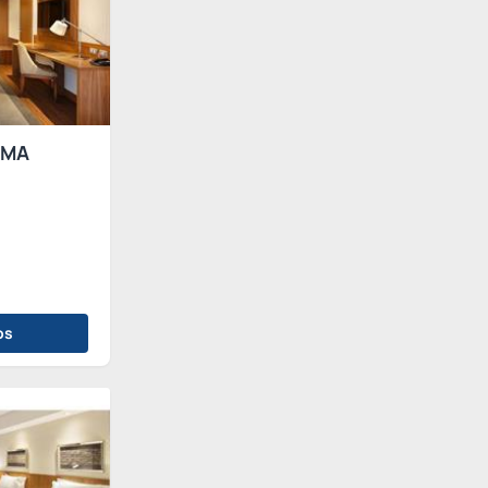
AMA
os