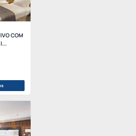
IVO COM
...
os