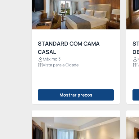
STANDARD COM CAMA
S
CASAL
DE
Máximo 3
Vista para a Cidade
Mostrar preços