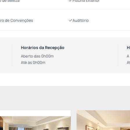
o de Beleza
Piscina Exterior
ro de Convenções
Auditório
Horários da Recepção
H
Aberto das 0h00m
A
Até às 0h00m
A