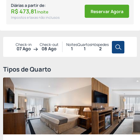
Diárias a partir de:
R$
473,
81
Reservar Agora
/noite
Impostos e taxas não inclusos
Check-in
Check-out
Noites
Quartos
Hóspedes
07 Ago
08 Ago
1
1
2
Tipos de Quarto