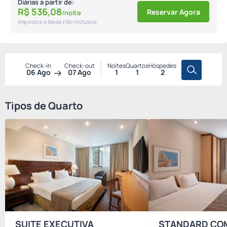
Diárias a partir de:
R$
536,
08
Reservar Agora
/noite
Impostos e taxas não inclusos
Check-in
Check-out
Noites
Quartos
Hóspedes
06 Ago
07 Ago
1
1
2
Tipos de Quarto
SUITE EXECUTIVA
STANDARD CO