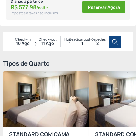
Diárias a partir de:
R$
577,
98
Reservar Agora
/noite
Impostos e taxas não inclusos
Check-in
Check-out
Noites
Quartos
Hóspedes
10 Ago
11 Ago
1
1
2
Tipos de Quarto
STANDARD COM CAMA
STANDARD CO