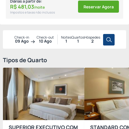
Diárias a partir de:
R$
481,
03
Reservar Agora
/noite
Impostos e taxas não inclusos
Check-in
Check-out
Noites
Quartos
Hóspedes
09 Ago
10 Ago
1
1
2
Tipos de Quarto
SUPERIOR EXECUTIVO COM
STANDARD CO