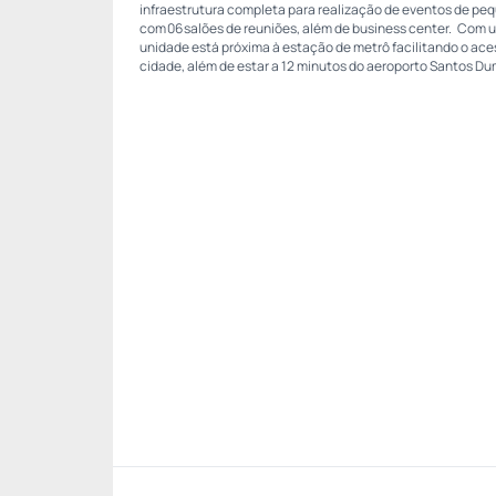
infraestrutura completa para realização de eventos de peq
com 06 salões de reuniões, além de business center. Com u
unidade está próxima à estação de metrô facilitando o ace
cidade, além de estar a 12 minutos do aeroporto Santos Du