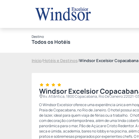
Destino
Todos os Hotéis
Início
/
Hotéis e Destinos
/
Windsor Excelsior Copacabana
Windsor Excelsior Copacaban
Av. Atlântica, 1800 Copacabana, Rio De Janeiro 22021-0
O Windsor Excelsior oferece uma experiência única em hos
Praia de Copacabana, no Rio de Janeiro. O hotel possui a
de lazer, ideal para quem viaja de férias ou a trabalho. O h
com decoração contemporânea, além de uma linda cobertur
panorâmica para o mar, Pão de Açúcar e Cristo Redentor. A
seca e úmida, academia, bares no lobby e na piscina, além
pratos e sobremesas preparados por experientes chefs. O 