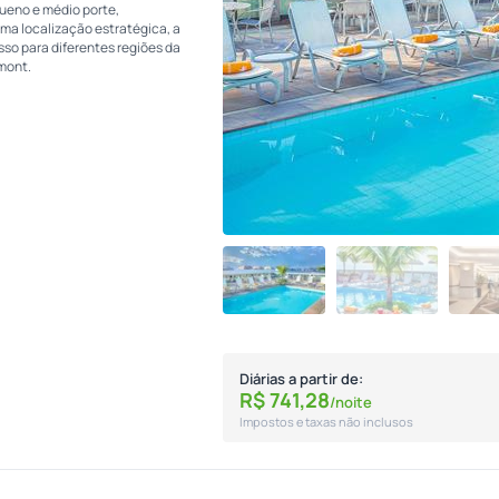
ueno e médio porte,
ma localização estratégica, a
sso para diferentes regiões da
mont.
Diárias a partir de:
R$
741,
28
/noite
Impostos e taxas não inclusos