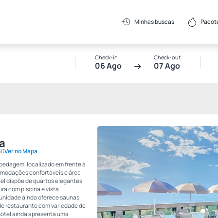
Pacot
Minhas buscas
Check-in
Check-out
06 Ago
07 Ago
a
30
Ver no Mapa
pedagem, localizado em frente à
comodações confortáveis e área
otel dispõe de quartos elegantes
a com piscina e vista
 unidade ainda oferece saunas
 de restaurante com variedade de
hotel ainda apresenta uma