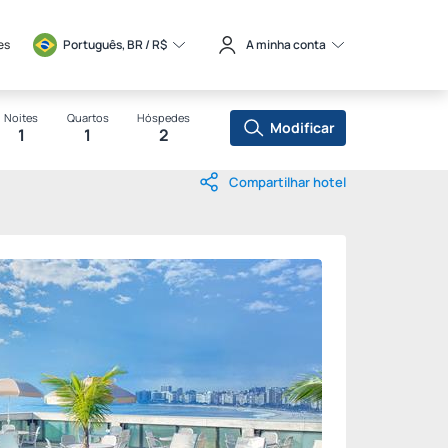
es
Português, BR / 
R$
A minha conta
Noites
Quartos
Hóspedes
Modificar
1
1
2
Compartilhar hotel