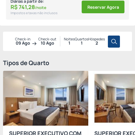
Diárias a partir de:
R$
741,
28
Reservar Agora
/noite
Impostos e taxas não inclusos
Check-in
Check-out
Noites
Quartos
Hóspedes
09 Ago
10 Ago
1
1
2
Tipos de Quarto
SUPERIOR EXECUTIVO COM
SUPERIOR EXE