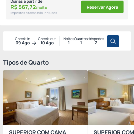
Diárias a partir de:
R$
567,
72
Reservar Agora
/noite
Impostos e taxas não inclusos
Check-in
Check-out
Noites
Quartos
Hóspedes
09 Ago
10 Ago
1
1
2
Tipos de Quarto
SUPERIOR COM CAMA
SUPERIOR COM