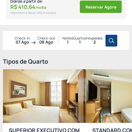
Diárias a partir de:
R$
410,
64
Reservar Agora
/noite
Impostos e taxas não inclusos
Check-in
Check-out
Noites
Quartos
Hóspedes
07 Ago
08 Ago
1
1
2
Tipos de Quarto
SUPERIOR EXECUTIVO COM
STANDARD CO