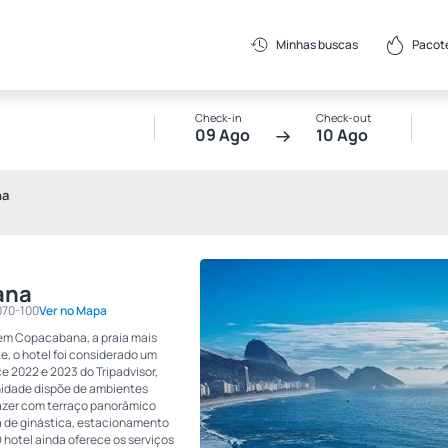
Pacot
Minhas buscas
Check-in
Check-out
09 Ago
10 Ago
na
ana
070-100
Ver no Mapa
 em Copacabana, a praia mais
e, o hotel foi considerado um
ce 2022 e 2023 do Tripadvisor,
nidade dispõe de ambientes
azer com terraço panorâmico
la de ginástica, estacionamento
 hotel ainda oferece os serviços