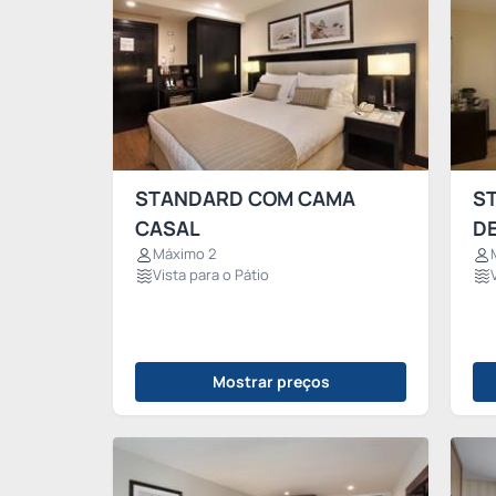
STANDARD COM CAMA
S
CASAL
DE
Máximo 2
Vista para o Pátio
Mostrar preços