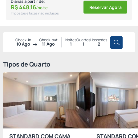
Diárias a partir de:
R$
448,
16
Reservar Agora
/noite
Impostos e taxas não inclusos
Check-in
Check-out
Noites
Quartos
Hóspedes
10 Ago
11 Ago
1
1
2
Tipos de Quarto
STANDARD COM CAMA
STANDARD CO