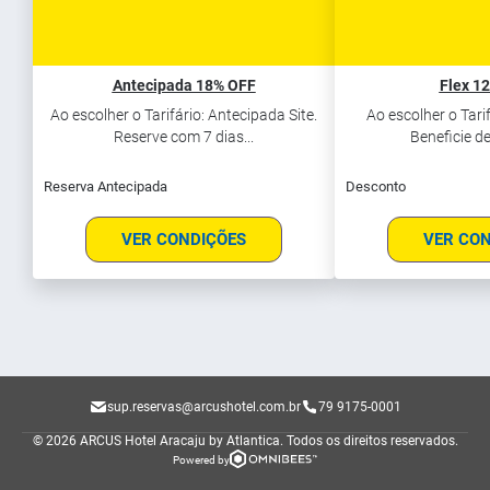
Antecipada 18% OFF
Flex 1
Ao escolher o Tarifário: Antecipada Site.
Ao escolher o Tarifá
Reserve com 7 dias...
Beneficie de
Reserva Antecipada
Desconto
VER CONDIÇÕES
VER CO
sup.reservas@arcushotel.com.br
79 9175-0001
© 2026 ARCUS Hotel Aracaju by Atlantica.
Todos os direitos reservados.
Powered by