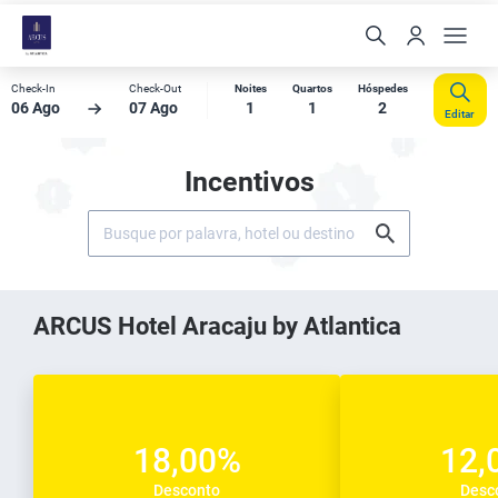
Check-In
Check-Out
Noites
Quartos
Hóspedes
06 Ago
07 Ago
1
1
2
Editar
Incentivos
ARCUS Hotel Aracaju by Atlantica
18,00%
12,
Desconto
Desc