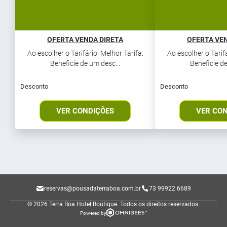
OFERTA VENDA DIRETA
OFERTA VEN
Ao escolher o Tarifário: Melhor Tarifa.
Ao escolher o Tarifá
Beneficie de um desc...
Beneficie de
Desconto
Desconto
VER CONDIÇÕES
VER CO
reservas@pousadaterraboa.com.br
73 99922 6689
© 2026 Terra Boa Hotel Boutique.
Todos os direitos reservados.
Powered by