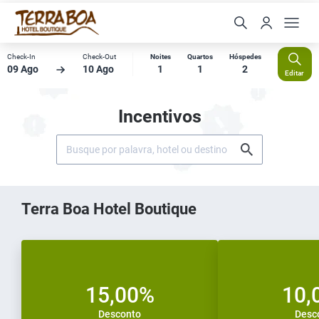
Check-In
Check-Out
Noites
Quartos
Hóspedes
09 Ago
10 Ago
1
1
2
Editar
Incentivos
Terra Boa Hotel Boutique
15,00%
10,
Desconto
Desc