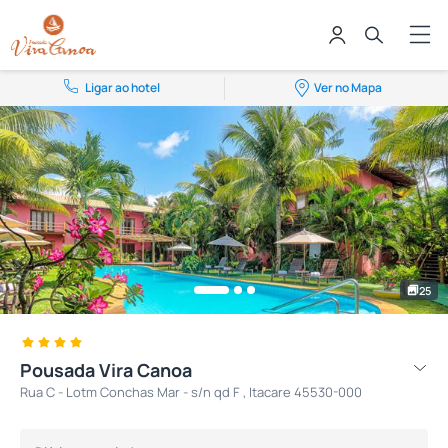
Ligar ao hotel
Ver no Mapa
25
Pousada Vira Canoa
Rua C - Lotm Conchas Mar - s/n qd F , Itacare 45530-000