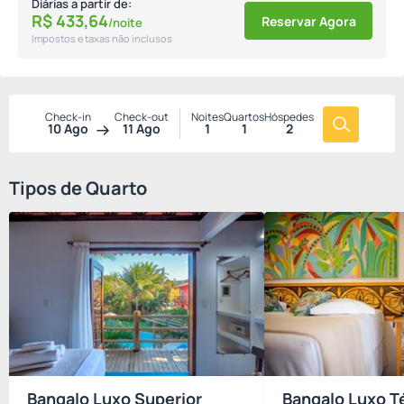
Diárias a partir de:
R$
433,
64
Reservar Agora
/noite
Impostos e taxas não inclusos
Check-in
Check-out
Noites
Quartos
Hóspedes
10 Ago
11 Ago
1
1
2
Tipos de Quarto
Bangalo Luxo Superior
Bangalo Luxo T