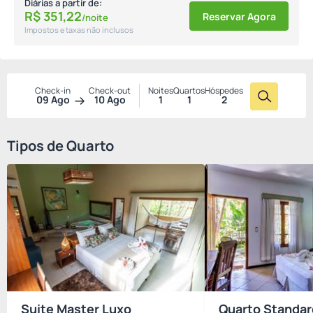
Diárias a partir de:
R$
351,
22
Reservar Agora
/noite
Impostos e taxas não inclusos
Check-in
Check-out
Noites
Quartos
Hóspedes
09 Ago
10 Ago
1
1
2
Tipos de Quarto
Suite Master Luxo
Quarto Standar