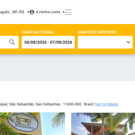
uguês , BR /
R$
A minha conta
DATAS DA ESTADIA
QUARTOS E HÓSPEDES
uqueí, São Sebastião
,
Sao Sebastiao
,
11600-000
,
Brasil
(
Ver no Mapa
)