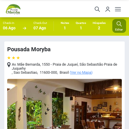
Check-In
Check-Out
Noites
Quartos
Hóspedes
06 Ago
07 Ago
1
1
2
Editar
Pousada Moryba
Av. Mãe Bernarda, 1550 - Praia de Juqueí, São Sebastião Praia de
Juquehy
,
Sao Sebastiao
,
11600-000
,
Brasil
(
Ver no Mapa
)