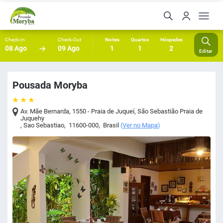
Check-In
Check-Out
Noites
Quartos
Hóspedes
08 Ago
09 Ago
1
1
2
Editar
Pousada Moryba
Av. Mãe Bernarda, 1550 - Praia de Juqueí, São Sebastião Praia de
Juquehy
,
Sao Sebastiao
,
11600-000
,
Brasil
(
Ver no Mapa
)