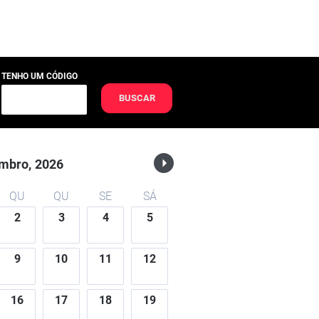
TENHO UM CÓDIGO
BUSCAR
mbro,
2026
QU
QU
SE
SÁ
2
3
4
5
9
10
11
12
16
17
18
19