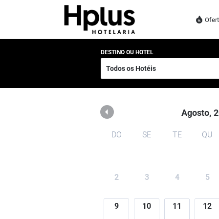
Rede Hplus
Ofer
DESTINO OU HOTEL
Agosto,
2
DO
SE
TE
QU
2
3
4
5
9
10
11
12