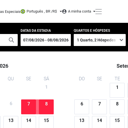
Português , BR /
R$
A minha conta
tas Especiais
DATAS DA ESTADIA
QUARTOS E HÓSPEDES
026
Sete
QU
SE
SÁ
DO
SE
TE
1
1
6
7
8
6
7
8
13
14
15
13
14
15