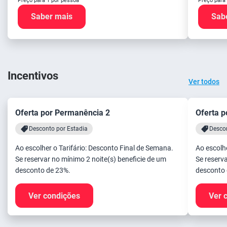
Preço para 1 por pessoa
Preço para
Saber mais
Sab
Incentivos
Ver todos
Oferta por Permanência 2
Oferta p
Desconto por Estadia
Descon
Ao escolher o Tarifário: Desconto Final de Semana.
Ao escolh
Se reservar no mínimo 2 noite(s) beneficie de um
Se reserva
desconto de 23%.
desconto 
Ver condições
Ver 