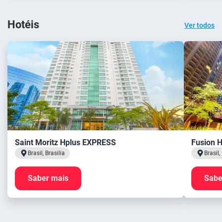
Hotéis
Ver todos
Saint Moritz Hplus EXPRESS
Fusion 
Brasil, Brasilia
Brasil,
Saber mais
Sabe