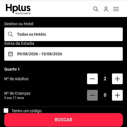
Rede Hplus
Destino ou Hotel
Datas da Estadia
Quarto
1
2
Nº de Adultos
Nº de Crianças
0
0 aos
17
Anos
Tenho um código
BUSCAR