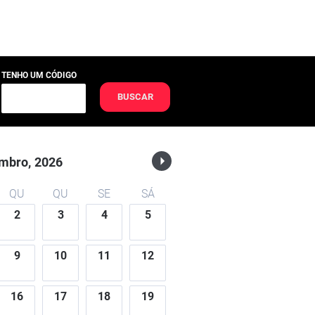
TENHO UM CÓDIGO
BUSCAR
mbro,
2026
QU
QU
SE
SÁ
2
3
4
5
9
10
11
12
16
17
18
19