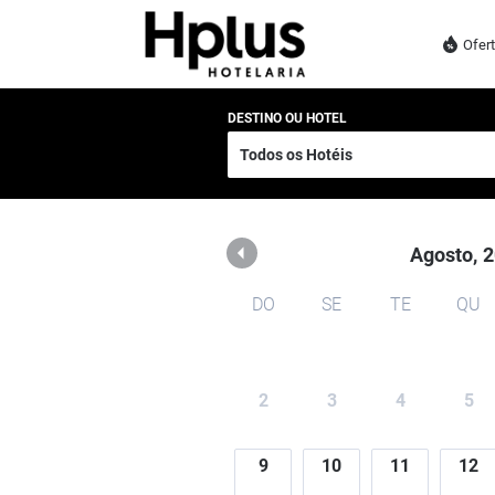
Rede Hplus
Ofer
DESTINO OU HOTEL
Agosto,
2
DO
SE
TE
QU
2
3
4
5
9
10
11
12