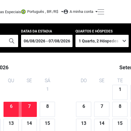
Português , BR /
R$
A minha conta
tas Especiais
DATAS DA ESTADIA
QUARTOS E HÓSPEDES
026
Sete
QU
SE
SÁ
DO
SE
TE
1
1
6
7
8
6
7
8
13
14
15
13
14
15