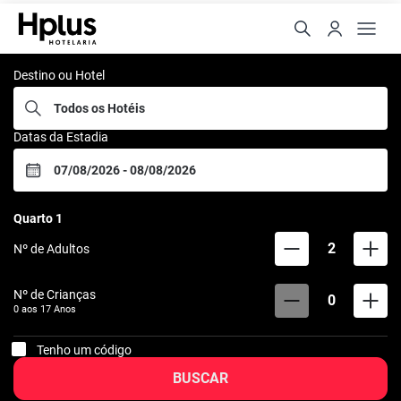
Rede Hplus
Destino ou Hotel
Datas da Estadia
Quarto
1
2
Nº de Adultos
Nº de Crianças
0
0 aos
17
Anos
Tenho um código
BUSCAR