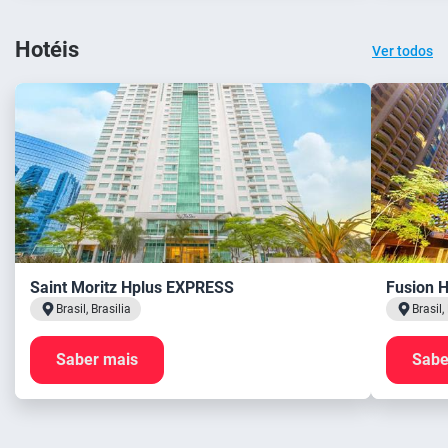
Hotéis
Ver todos
Saint Moritz Hplus EXPRESS
Fusion 
Brasil, Brasilia
Brasil,
Saber mais
Sabe