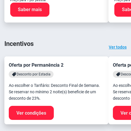
Preço para 1 por pessoa
Preço para
Saber mais
Sab
Incentivos
Ver todos
Oferta por Permanência 2
Oferta p
Desconto por Estadia
Descon
Ao escolher o Tarifário: Desconto Final de Semana.
Ao escolh
Se reservar no mínimo 2 noite(s) beneficie de um
Se reserva
desconto de 23%.
desconto 
Ver condições
Ver 