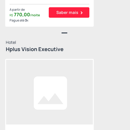
A partir de
Saber mais
770,
00
/noite
R$
Pague até
3
x
Hotel
Hplus Vision Executive