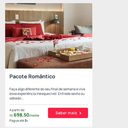
Pacote Romântico
Faça algo diferente do seu final de semana e viva
essa experiência inesquecível. Entrada sexta ou
sábado...
A partir de
Saber mais
698,
50
/noite
R$
Pague até
3
x