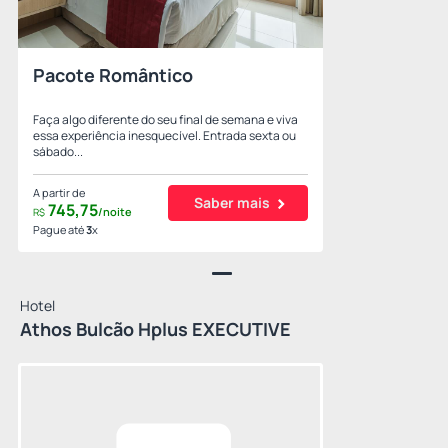
Pacote Romântico
Faça algo diferente do seu final de semana e viva
essa experiência inesquecível. Entrada sexta ou
sábado...
A partir de
Saber mais
745,
75
/noite
R$
Pague até
3
x
Hotel
Athos Bulcão Hplus EXECUTIVE