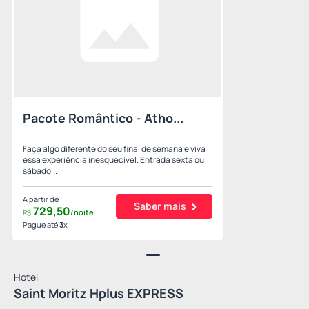
Pacote Romântico - Atho...
Faça algo diferente do seu final de semana e viva
essa experiência inesquecível. Entrada sexta ou
sábado...
A partir de
Saber mais
729,
50
/noite
R$
Pague até
3
x
Hotel
Saint Moritz Hplus EXPRESS