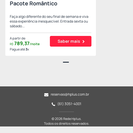
Pacote Romântico
Faça algo diferente do seu final de semana e viva
essa experiência inesquecível. Entrada sexta ou
sábado...
A partir de
Saber mais
789,
37
/noite
R$
Pague até
3
x
reservas@hplus.com.br
(61) 3051-4001
© 2026 Rede Hplus.
Todos os direitos reservados.