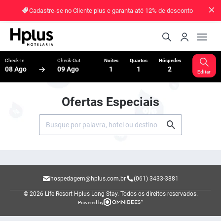
Cadastre-se no Cliente plus e garanta até 12% de desconto
Check-In
Check-Out
Noites
Quartos
Hóspedes
08 Ago
09 Ago
1
1
2
Editar
Ofertas Especiais
hospedagem@hplus.com.br
(061) 3433-3881
© 2026 Life Resort Hplus Long Stay.
Todos os direitos reservados.
Powered by