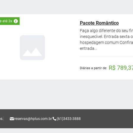
 até 3x
Pacote Romântico
Faça algo diferente do seu fi
inesquecível. Entrada sexta
hospedagem comum Confira os
entrada...
R$ 789,3
Diárias a partir de:
os.
reservas@hplus.com.br
(61)3433-3888