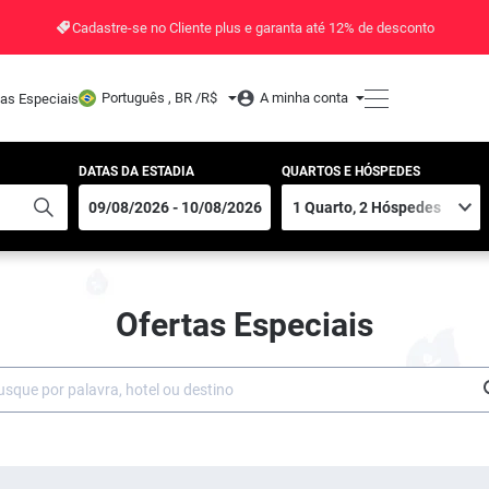
Cadastre-se no Cliente plus e garanta até 12% de desconto
Português , BR /
R$
A minha conta
tas Especiais
DATAS DA ESTADIA
QUARTOS E HÓSPEDES
Ofertas Especiais